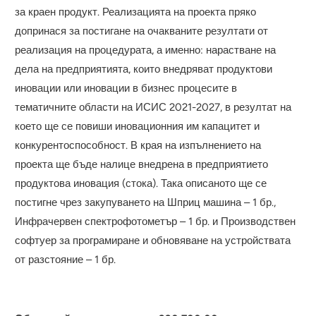
за краен продукт. Реализацията на проекта пряко
допринася за постигане на очакваните резултати от
реализация на процедурата, а именно: нарастване на
дела на предприятията, които внедряват продуктови
иновации или иновации в бизнес процесите в
тематичните области на ИСИС 2021-2027, в резултат на
което ще се повиши иновационния им капацитет и
конкурентоспособност. В края на изпълнението на
проекта ще бъде налице внедрена в предприятието
продуктова иновация (стока). Така описаното ще се
постигне чрез закупуването на Шприц машина – 1 бр.,
Инфрачервен спектрофотометър – 1 бр. и Производствен
софтуер за програмиране и обновяване на устройствата
от разстояние – 1 бр.