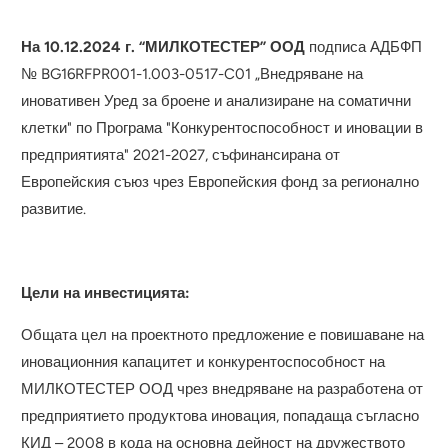
На 10.1
2
.2024 г.
“МИЛКОТЕСТЕР” ООД
подписа АДБФП
№ BG16RFPR001-1.003-0517-C01 „Внедряване на
иновативен Уред за броене и анализиране на соматични
клетки" по Програма "Конкурентоспособност и иновации в
предприятията" 2021-2027, съфинансирана от
Европейския съюз чрез Европейския фонд за регионално
развитие.
Цели на инвестицията:
Общата цел на проектното предложение е повишаване на
иновационния капацитет и конкурентоспособност на
МИЛКОТЕСТЕР ООД чрез внедряване на разработена от
предприятието продуктова иновация, попадаща съгласно
КИД – 2008 в кода на основна дейност на дружеството