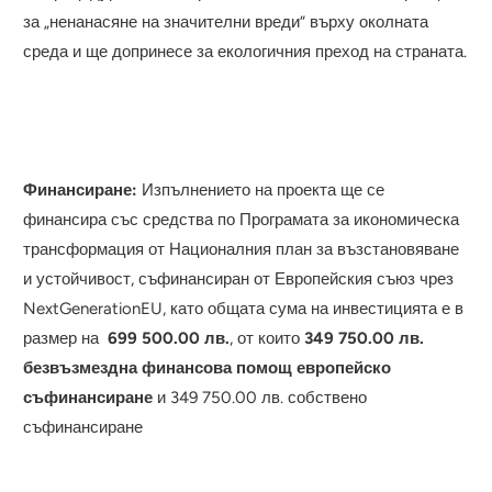
за „ненанасяне на значителни вреди“ върху околната
среда и ще допринесе за екологичния преход на страната.
Финансиране:
Изпълнението на проекта ще се
финансира със средства по Програмата за икономическа
трансформация от Националния план за възстановяване
и устойчивост, съфинансиран от Европейския съюз чрез
NextGenerationEU, като общата сума на инвестицията е в
размер на
699 500.00 лв.
, от които
349 750.00 лв.
безвъзмездна финансова помощ европейско
съфинансиране
и 349 750.00 лв. собствено
съфинансиране