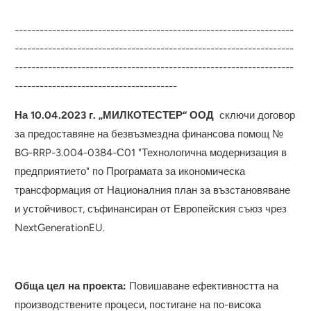
-------------------------------------------------------------------
-------------------------------------------------------------------
---------------------------------
---
-----------
--------------------
---------------------------------------
На 10.04.2023 г. „МИЛКОТЕСТЕР“ ООД
сключи договор
за предоставяне на безвъзмездна финансова помощ №
BG-RRP-3.004-0384-С01 "Технологична модернизация в
предприятието" по Програмата за икономическа
трансформация от Националния план за възстановяване
и устойчивост, съфинансиран от Европейския съюз чрез
NextGenerationEU.
Обща цел на проекта:
Повишаване ефективността на
производствените процеси, постигане на по-висока