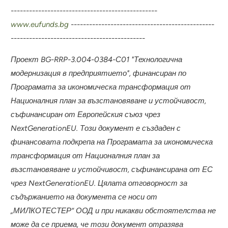
-----------
---
-----------
-----------------
------
www.eufunds.bg
---------------
---------------
-----------------
--------------------------------------------
Проект BG-RRP-3.004-
0384-С01
"Технологична
модернизация в предприятието", финансиран по
Програмата за икономическа трансформация от
Националния план за възстановяване и устойчивост,
съфинансиран от Европейския съюз чрез
NextGenerationEU. Този документ е създаден с
финансовата подкрепа на Програмата за икономическа
трансформация от Националния план за
възстановяване и устойчивост, съфинансирана от ЕС
чрез NextGenerationEU
.
Цялата отговорност за
съдържанието на документа се носи от
„МИЛКОТЕСТЕР“ ООД
и при никакви обстоятелства не
може да се приема, че този документ отразява