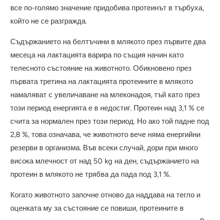
все по-голямо значение придобива протеинът в търбуха,
който не се разгражда.
Съдържанието на белтъчини в млякото през първите два
месеца на лактацията варира по същия начин като
телесното състояние на животното. Обикновено през
първата третина на лактацията протеините в млякото
намаляват с увеличаване на млеконадоя, тъй като през
този период енергията е в недостиг. Протеин над 3,1 % се
счита за нормален през този период. Но ако той падне под
2,8 %, това означава, че животното вече няма енергийни
резерви в организма. Във всеки случай, дори при много
висока млечност от над 50 kg на ден, съдържанието на
протеин в млякото не трябва да пада под 3,1 %.
Когато животното започне отново да наддава на тегло и
оценката му за състояние се повиши, протеините в