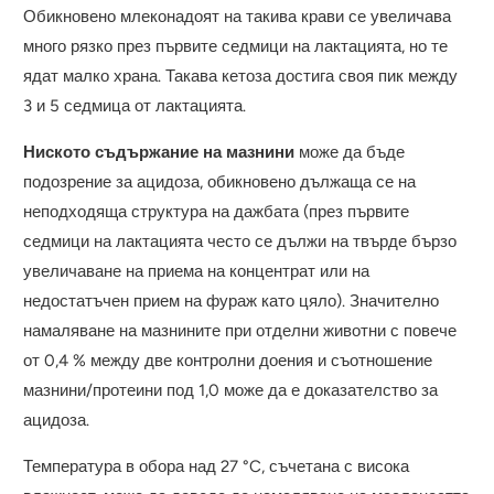
Обикновено млеконадоят на такива крави се увеличава
много рязко през първите седмици на лактацията, но те
ядат малко храна. Такава кетоза достига своя пик между
3 и 5 седмица от лактацията.
Ниското съдържание на мазнини
може да бъде
подозрение за ацидоза, обикновено дължаща се на
неподходяща структура на дажбата (през първите
седмици на лактацията често се дължи на твърде бързо
увеличаване на приема на концентрат или на
недостатъчен прием на фураж като цяло). Значително
намаляване на мазнините при отделни животни с повече
от 0,4 % между две контролни доения и съотношение
мазнини/протеини под 1,0 може да е доказателство за
ацидоза.
Температура в обора над 27 °C, съчетана с висока