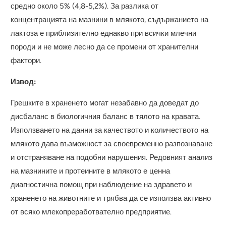
средно около 5% (4,8-5,2%). За разлика от
концентрацията на мазнини в млякото, съдържанието на
лактоза е приблизително еднакво при всички млечни
породи и не може лесно да се промени от хранителни
фактори.
Извод:
Грешките в храненето могат незабавно да доведат до
дисбаланс в биологичния баланс в тялото на кравата.
Използването на данни за качеството и количеството на
млякото дава възможност за своевременно разпознаване
и отстраняване на подобни нарушения. Редовният анализ
на мазнините и протеините в млякото е ценна
диагностична помощ при наблюдение на здравето и
храненето на животните и трябва да се използва активно
от всяко млекопреработвателно предприятие.