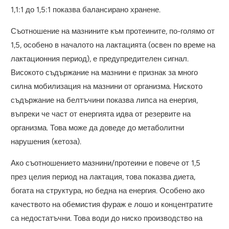
1,1:1 до 1,5:1 показва балансирано хранене.
Съотношение на мазнините към протеините, по-голямо от
1,5, особено в началото на лактацията (освен по време на
лактационния период), е предупредителен сигнал.
Високото съдържание на мазнини е признак за много
силна мобилизация на мазнини от организма. Ниското
съдържание на белтъчини показва липса на енергия,
въпреки че част от енергията идва от резервите на
организма. Това може да доведе до метаболитни
нарушения (кетоза).
Ако съотношението мазнини/протеини е повече от 1,5
през целия период на лактация, това показва диета,
богата на структура, но бедна на енергия. Особено ако
качеството на обемистия фураж е лошо и концентратите
са недостатъчни. Това води до ниско производство на