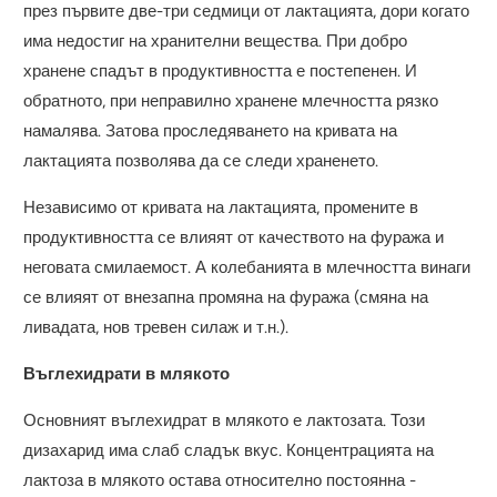
през първите две-три седмици от лактацията, дори когато
има недостиг на хранителни вещества. При добро
хранене спадът в продуктивността е постепенен. И
обратното, при неправилно хранене млечността рязко
намалява. Затова проследяването на кривата на
лактацията позволява да се следи храненето.
Независимо от кривата на лактацията, промените в
продуктивността се влияят от качеството на фуража и
неговата смилаемост. А колебанията в млечността винаги
се влияят от внезапна промяна на фуража (смяна на
ливадата, нов тревен силаж и т.н.).
Въглехидрати в млякото
Основният въглехидрат в млякото е лактозата. Този
дизахарид има слаб сладък вкус. Концентрацията на
лактоза в млякото остава относително постоянна -