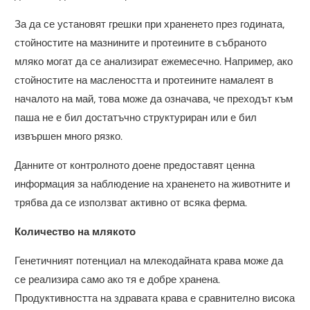
За да се установят грешки при храненето през годината,
стойностите на мазнините и протеините в събраното
мляко могат да се анализират ежемесечно. Например, ако
стойностите на маслеността и протеините намалеят в
началото на май, това може да означава, че преходът към
паша не е бил достатъчно структуриран или е бил
извършен много рязко.
Данните от контролното доене предоставят ценна
информация за наблюдение на храненето на животните и
трябва да се използват активно от всяка ферма.
Количество на млякото
Генетичният потенциал на млекодайната крава може да
се реализира само ако тя е добре хранена.
Продуктивността на здравата крава е сравнително висока