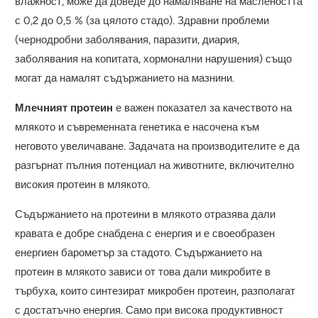
влажност, може да доведе до намаляване на маслеността
с 0,2 до 0,5 % (за цялото стадо). Здравни проблеми
(чернодробни заболявания, паразити, диария,
заболявания на копитата, хормонални нарушения) също
могат да намалят съдържанието на мазнини.
Млечният протеин
е важен показател за качеството на
млякото и съвременната генетика е насочена към
неговото увеличаване. Задачата на производителите е да
разгърнат пълния потенциал на животните, включително
високия протеин в млякото.
Съдържанието на протеини в млякото отразява дали
кравата е добре снабдена с енергия и е своеобразен
енергиен барометър за стадото. Съдържанието на
протеин в млякото зависи от това дали микробите в
търбуха, които синтезират микробен протеин, разполагат
с достатъчно енергия. Само при висока продуктивност