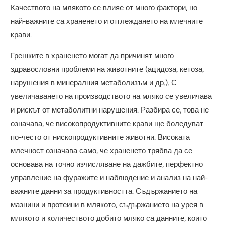
Качеството на млякото се влияе от много фактори, но
най-важните са храненето и отглеждането на млечните
крави.
Грешките в храненето могат да причинят много
здравословни проблеми на животните (ацидоза, кетоза,
нарушения в минералния метаболизъм и др.). С
увеличаването на производството на мляко се увеличава
и рискът от метаболитни нарушения. Разбира се, това не
означава, че високопродуктивните крави ще боледуват
по-често от нископродуктивните животни. Високата
млечност означава само, че храненето трябва да се
основава на точно изчисляване на дажбите, перфектно
управление на фуражите и наблюдение и анализ на най-
важните данни за продуктивността. Съдържанието на
мазнини и протеини в млякото, съдържанието на урея в
млякото и количеството добито мляко са данните, които