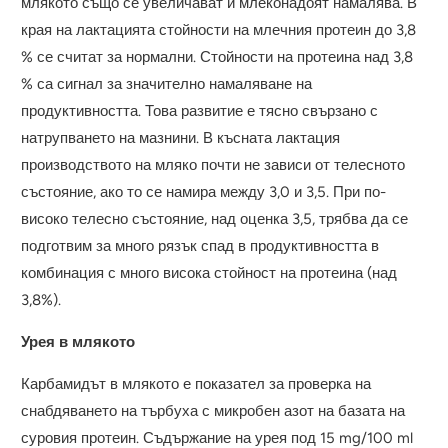
млякото също се увеличават и млеконадоят намалява. В
края на лактацията стойности на млечния протеин до 3,8
% се считат за нормални. Стойности на протеина над 3,8
% са сигнал за значително намаляване на
продуктивността. Това развитие е тясно свързано с
натрупването на мазнини. В късната лактация
производството на мляко почти не зависи от телесното
състояние, ако то се намира между 3,0 и 3,5. При по-
високо телесно състояние, над оценка 3,5, трябва да се
подготвим за много рязък спад в продуктивността в
комбинация с много висока стойност на протеина (над
3,8%).
Урея в млякото
Карбамидът в млякото е показател за проверка на
снабдяването на търбуха с микробен азот на базата на
суровия протеин. Съдържание на урея под 15 mg/100 ml