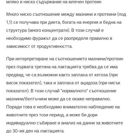
мляко и ниско съдържание на млечен протеин
Много ниско съотношение между мазнини и протеини (под
1,1) се получава при диета, богата на енергия и бедна на
структура (много концентрати). В този случай е
необходимо фуражът да се разпределя правилно в
зависимост от продуктивността.
При интерпретиране на съотношението мазнини/протеин
през първата третина на лактацията трябва да се има
предвид, че са възможни както заплаха от кетоза (при
висок показател), така и заплаха от ацидоза (при нисък
показател). В този случай "нормалното" съотношение
мазнини/белтъчини може да се окаже неправилно.
Поради това е необходимо внимателно наблюдение на
животните през този период, а може би дори
индивидуално събиране и анализ на данни за животните
до 30-ия ден на лактацията.