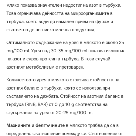
мляко показва значителен недостиг на азот в търбуха.
Това ограничава дейността на микроорганизмите в
търбуха, което води до намален прием на фураж и
съответно до по-ниска млечна продукция.
Оптималното съдържание на урея в млякото е около 25
mg/100 ml. Урея над 30-35 mg/100 ml показва излишък
на азот и суров протеин в търбуха. В този случай
азотният метаболизъм е претоварен.
Количеството урея в млякото отразява стойността на
азотния баланс в търбуха, която се използва при
съставянето на дажбата. Стойност на азотния баланс в
търбуха (RNB, BAR) от 0 до 10 g съответства на
съдържание на урея от 20-25 mg/100 ml.
Мазнините и белтъчините
в млякото трябва да са в
определено съотношение помежду си. Съотношение от