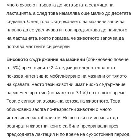
много рязко от първата до четвъртата седмица на
лактацията, а след това намалява още малко до десетата
седмица. След това съдържанието на мазнини започва
плавно да се увеличава и това продължава до началото
на лактацията, което показва, че животното започва да
попълва мастните си резерви.
Високото съдържание на мазнини
(обикновено повече
от 5%) през първите 2-4 седмици след отелването
показва интензивно мобилизиране на мазнини от тялото
на кравата. Често тези животни имат ниско съдържание
на млечен протеин (по-малко от 3,1 %) по същото време.
Това е сигнал за възможна кетоза на животното. Това
обикновено засяга по-възрастни животни с много
интензивен метаболизъм. Но по този начин могат да
реагират и животни, които са били прехранвани през
предходната лактация и по време на сухостойния период.