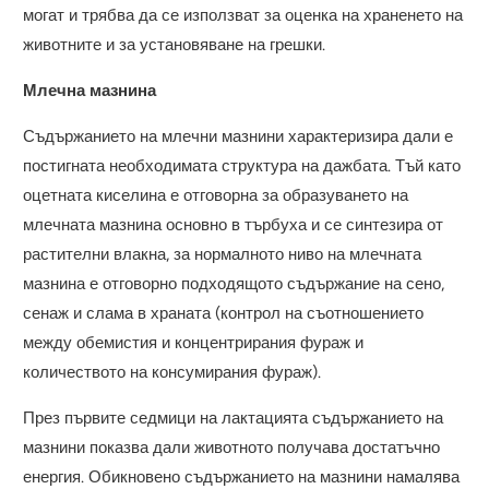
могат и трябва да се използват за оценка на храненето на
животните и за установяване на грешки.
Млечна мазнина
Съдържанието на млечни мазнини характеризира дали е
постигната необходимата структура на дажбата. Тъй като
оцетната киселина е отговорна за образуването на
млечната мазнина основно в търбуха и се синтезира от
растителни влакна, за нормалното ниво на млечната
мазнина е отговорно подходящото съдържание на сено,
сенаж и слама в храната (контрол на съотношението
между обемистия и концентрирания фураж и
количеството на консумирания фураж).
През първите седмици на лактацията съдържанието на
мазнини показва дали животното получава достатъчно
енергия. Обикновено съдържанието на мазнини намалява