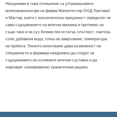
Неоценими в това отношение са ултразвуковите
млекоанализатори на фирма Милкотестер ООД Лактомат
и Мастер, които с изключителна прецизност определят не
само съдържанието на млечна мазнина и протеини, но
също така и на сух безмаслен остатък, плътност, лактоза,
соли, добавена вода, точка на замръзване, температура
на пробата. Тяхното използване дава възможност на
специалисти и фермери ежедневно да следят за
съдържанието на основните млечни съставки и да
корегират своевременно хранителния рацион.