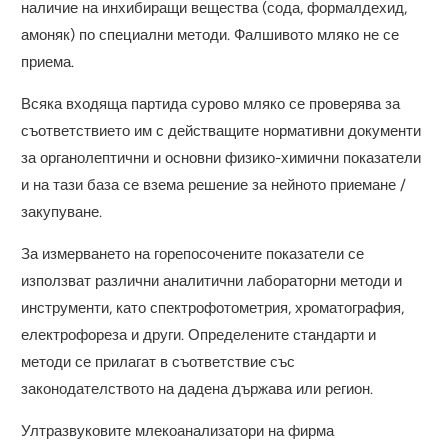
наличие на инхибиращи вещества (сода, формалдехид,
амоняк) по специални методи. Фалшивото мляко не се
приема.
Всяка входяща партида сурово мляко се проверява за
съответствието им с действащите нормативни документи
за органолептични и основни физико-химични показатели
и на тази база се взема решение за нейното приемане /
закупуване.
За измерването на горепосочените показатели се
използват различни аналитични лабораторни методи и
инструменти, като спектрофотометрия, хроматография,
електрофореза и други. Определените стандарти и
методи се прилагат в съответствие със
законодателството на дадена държава или регион.
Ултразвуковите млекоанализатори на фирма