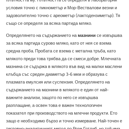
плътността му. Плътността се определя в лабораторни
условия точно с пикнометър и Мор-Вествалови везни и
задоволително точно с ареометър (лактодензиметър). Тя
също се определя за всяка партида мляко.
Определянето на съдържанието на
мазнини
се извършва
за всяка партида сурово мляко, като от нея се взема
средна проба. Пробата се взема с метална тръба, като
млякото преди това трябва да се смеси добре. Млечната
мазнина се съдържа в млякото във вид на малки маслени
клъбца със среден диаметър 3-6 мкм и образува с
плазмата емулсия или суспензия. Определянето на
съдържанието на мазнини в млякото е един от най-
важните анализи, защото по него се извършва
разплащане, а освен това е важен технологичен
показател при производството на млечни продукти. Ето
защо е необходимо бързо и точно измерване. Най-точен е
тегловно-аналитичният метод по Розе Готлиб, но той има