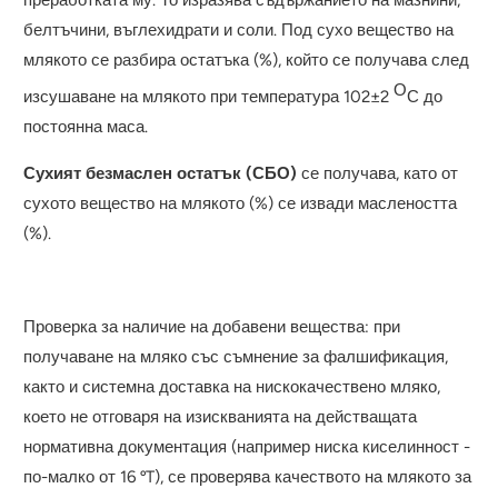
преработката му. То изразява съдържанието на мазнини,
белтъчини, въглехидрати и соли. Под сухо вещество на
млякото се разбира остатъка (%), който се получава след
О
изсушаване на млякото при температура 102±2
С до
постоянна маса.
Сухият безмаслен остатък (СБО)
се получава, като от
сухото вещество на млякото (%) се извади маслеността
(%).
Проверка за наличие на добавени вещества: при
получаване на мляко със съмнение за фалшификация,
както и системна доставка на нискокачествено мляко,
което не отговаря на изискванията на действащата
нормативна документация (например ниска киселинност -
по-малко от 16 ºT), се проверява качеството на млякото за