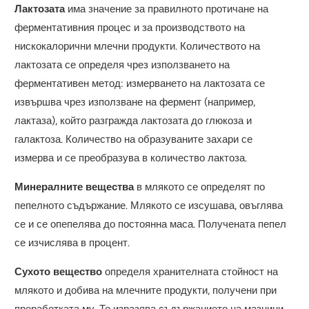
Лактозата
има значение за правилното протичане на
ферментативния процес и за производството на
нискокалорични млечни продукти. Количеството на
лактозата се определя чрез използването на
ферментативен метод: измерването на лактозата се
извършва чрез използване на фермент (например,
лактаза), който разгражда лактозата до глюкоза и
галактоза. Количество на образуваните захари се
измерва и се преобразува в количество лактоза.
Минералните вещества
в млякото се определят по
пепелното съдържание. Млякото се изсушава, овъглява
се и се опепелява до постоянна маса. Получената пепел
се изчислява в процент.
Сухото вещество
определя хранителната стойност на
млякото и добива на млечните продукти, получени при