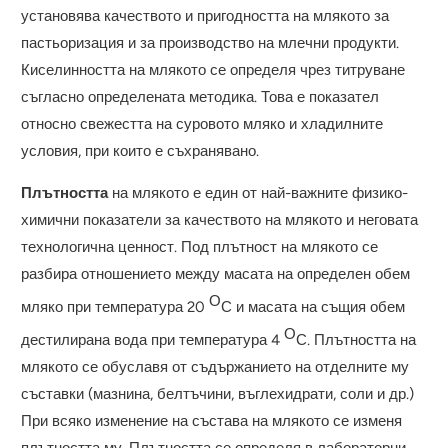
установява качеството и пригодността на млякото за
пастьоризация и за производство на млечни продукти.
Киселинността на млякото се определя чрез титруване
съгласно определената методика. Това е показател
относно свежестта на суровото мляко и хладилните
условия, при които е съхранявано.
Плътността
на млякото е един от най-важните физико-
химични показатели за качеството на млякото и неговата
технологична ценност. Под плътност на млякото се
разбира отношението между масата на определен обем
О
мляко при температура 20
С и масата на същия обем
О
дестилирана вода при температура 4
С. Плътността на
млякото се обуславя от съдържанието на отделните му
съставки (мазнина, белтъчини, въглехидрати, соли и др.)
При всяко изменение на състава на млякото се изменя