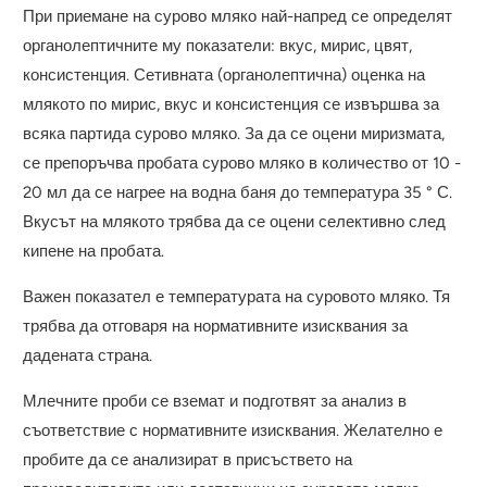
При приемане на сурово мляко най-напред се определят
органолептичните му показатели: вкус, мирис, цвят,
консистенция. Сетивната (органолептична) оценка на
млякото по мирис, вкус и консистенция се извършва за
всяка партида сурово мляко. За да се оцени миризмата,
се препоръчва пробата сурово мляко в количество от 10 -
20 мл да се нагрее на водна баня до температура 35 ° С.
Вкусът на млякото трябва да се оцени селективно след
кипене на пробата.
Важен показател е температурата на суровото мляко. Тя
трябва да отговаря на нормативните изисквания за
дадената страна.
Млечните проби се вземат и подготвят за анализ в
съответствие с нормативните изисквания. Желателно е
пробите да се анализират в присъствето на