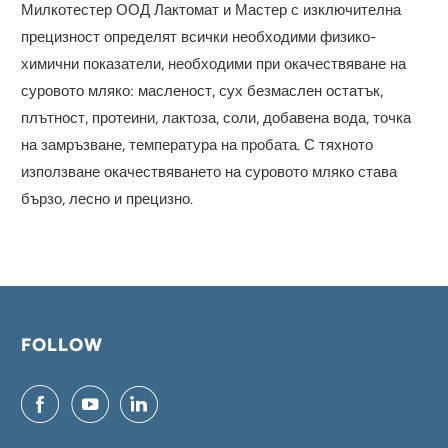
Милкотестер ООД Лактомат и Мастер с изключителна
прецизност определят всички необходими физико-
химични показатели, необходими при окачествяване на
суровото мляко: масленост, сух безмаслен остатък,
плътност, протеини, лактоза, соли, добавена вода, точка
на замръзване, температура на пробата. С тяхното
използване окачествяването на суровото мляко става
бързо, лесно и прецизно.
FOLLOW