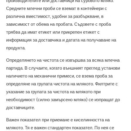
производителите или доставчици на суровото мляко.
Средните млечни проби се вземат в контейнери с
различна вместимост, удобни за разбъркване, в
зависимост от обема на пробата. Съдовете с проба
трябва да имат етикет или прикрепен етикет с
информация за доставчика и датата на получаване на
продукта.
Определянето на чистота се извършва за всяка млечна
партида. В случаите, когато външният преглед установи
наличието на механични примеси, се взема проба за
определяне на групата чистота на млякото. Филтрите с
указание за групата за чистота на млякото при
необходимост (силно замърсено мляко) се изпращат до
доставчиците.
Важен показател при приемане е киселинността на
млякото. Тя е важен стандартен показател. По нея се