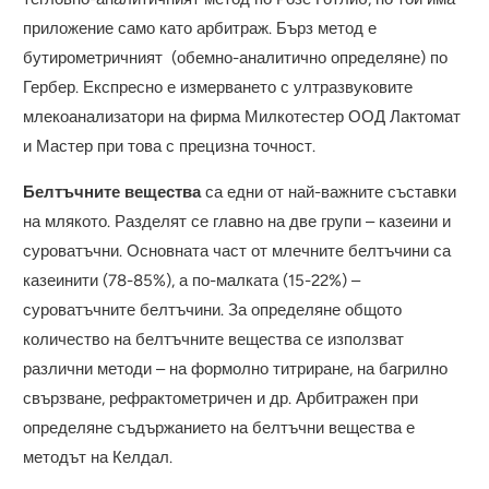
приложение само като арбитраж. Бърз метод е
бутирометричният (обемно-аналитично определяне) по
Гербер. Експресно е измерването с ултразвуковите
млекоанализатори на фирма Милкотестер ООД Лактомат
и Мастер при това с прецизна точност.
Белтъчните вещества
са едни от най-важните съставки
на млякото. Разделят се главно на две групи – казеини и
суроватъчни. Основната част от млечните белтъчини са
казеинити (78-85%), а по-малката (15-22%) –
суроватъчните белтъчини. За определяне общото
количество на белтъчните вещества се използват
различни методи – на формолно титриране, на багрилно
свързване, рефрактометричен и др. Арбитражен при
определяне съдържанието на белтъчни вещества е
методът на Келдал.